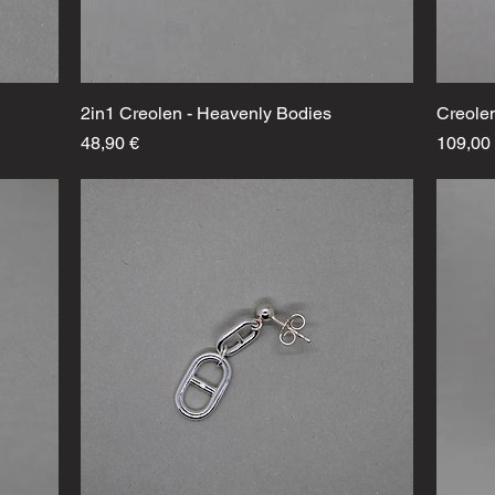
2in1 Creolen - Heavenly Bodies
Schnellansicht
Creole
Preis
Preis
48,90 €
109,00