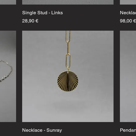
Single Stud - Links
Schnellansicht
Necklac
Preis
Preis
28,90 €
98,00 €
Necklace - Sunray
Schnellansicht
Pendant