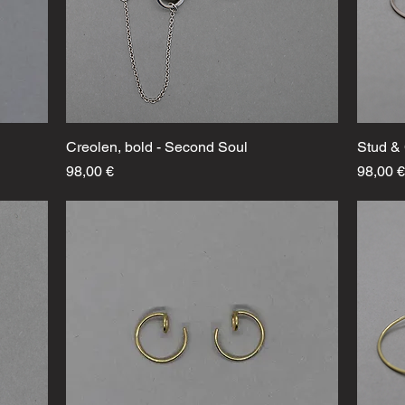
Creolen, bold - Second Soul
Schnellansicht
Stud &
Preis
Preis
98,00 €
98,00 €