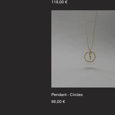
Preis
119,00 €
Pendant - Circles
Schnellansicht
Preis
95,00 €