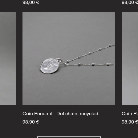
Preis
Preis
98,00 €
98,00 €
Coin Pendant - Dot chain, recycled
Schnellansicht
Coin Pe
Preis
Preis
98,90 €
98,90 €