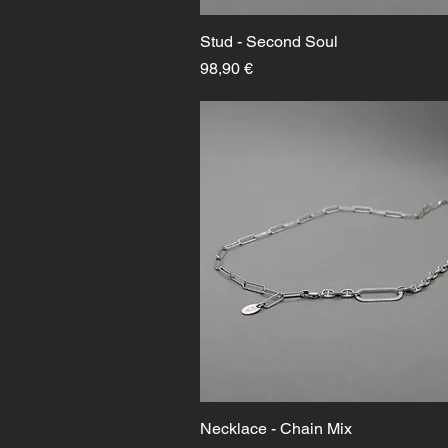
Stud - Second Soul
Schnellansicht
Preis
98,90 €
Necklace - Chain Mix
Schnellansicht