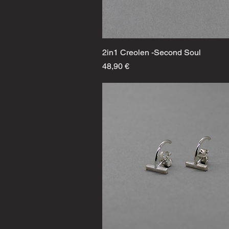
2in1 Creolen -Second Soul
Schnellansicht
Preis
48,90 €