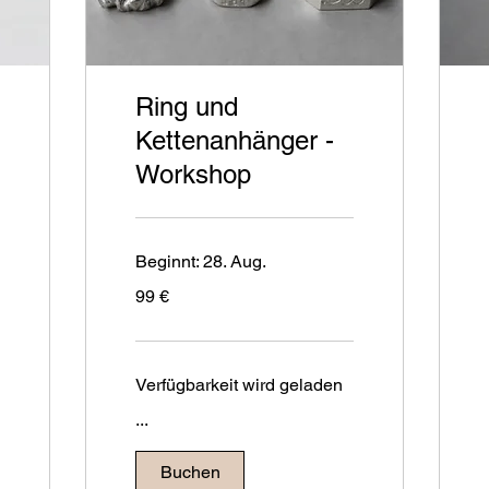
Ring und
Kettenanhänger -
Workshop
Beginnt: 28. Aug.
99
99 €
Euro
Verfügbarkeit wird geladen
...
Buchen