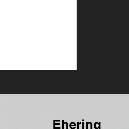
Ehe
ring