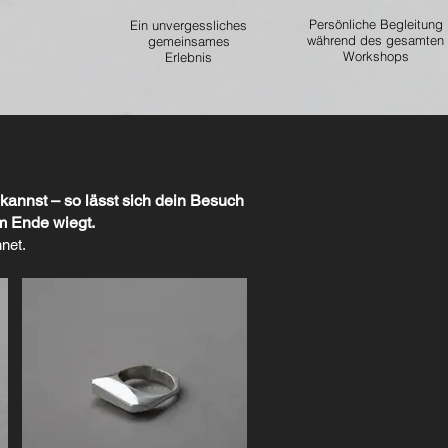
Persönliche Begleitung
Ein
unvergessliches
während des gesamten
gemeinsames
Workshops
Erlebnis
kannst – so lässt sich dein Besuch
am Ende wiegt.
net.