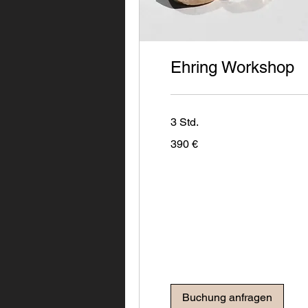
Ehring Workshop
3 Std.
390
390 €
Euro
Buchung anfragen