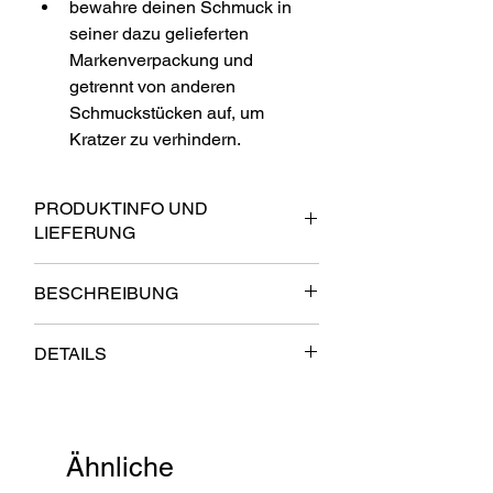
bewahre deinen Schmuck in 
seiner dazu gelieferten 
Markenverpackung und 
getrennt von anderen 
Schmuckstücken auf, um 
Kratzer zu verhindern.
PRODUKTINFO UND
LIEFERUNG
Da die Produkte individuell angefertigt 
BESCHREIBUNG
werden, ist mit einer durchschnittlichen 
Produktionszeit von 2-4 Wochen zu 
Finde dein perfektes Schmuckstück, um 
rechnen, falls diese nicht lagernd sind.
DETAILS
deinen persönlichen Look zu 
Lieferzeit Deutschland: 2-5 Werktage
unterstreichen
Material: 925 Sterlingsilber
Sterlingsilber
Beschichtungen: 18 kt Gold 
leicht kombinierbar
plattiert oder Feinversilbert
minimalistisch und zeitlos
Ähnliche