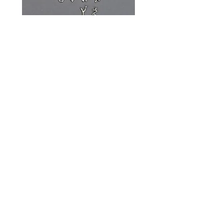
Buchstaben - Charm
Creolen, bold - Second 
Preis
Preis
59,00 €
98,00 €
made with
kostenloser Versand
925 Sterling
love
innerhalb Deutschland
Silver
Service
Kontakt
Beratungstermin buchen
VIP-Shoppingevent
Versand & Rückversand
Schmuckpflege