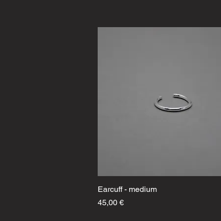
Earcuff - medium
Schnellansicht
Preis
45,00 €