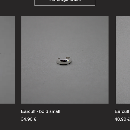
Earcuff - bold small
Schnellansicht
Earcuff
Preis
Preis
34,90 €
48,90 €